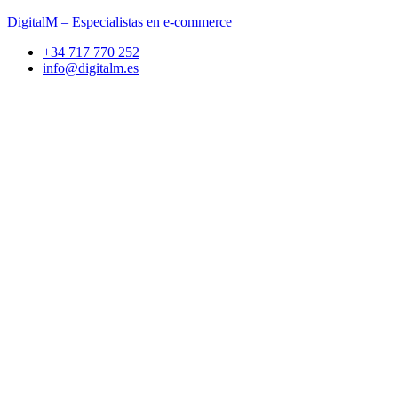
DigitalM – Especialistas en e-commerce
+34 717 770 252
info@digitalm.es