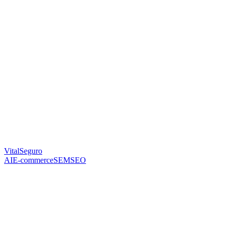
VitalSeguro
AI
E-commerce
SEM
SEO