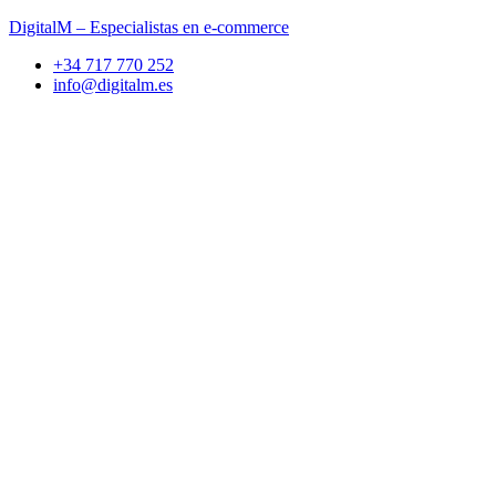
DigitalM – Especialistas en e-commerce
+34 717 770 252
info@digitalm.es