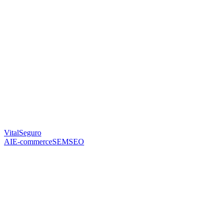
VitalSeguro
AI
E-commerce
SEM
SEO