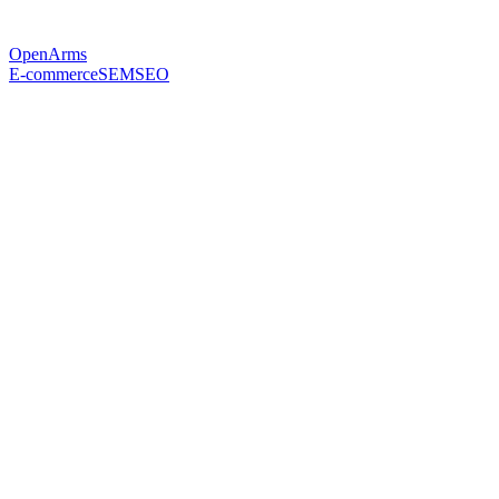
OpenArms
E-commerce
SEM
SEO