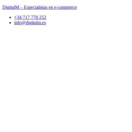
DigitalM – Especialistas en e-commerce
+34 717 770 252
info@digitalm.es