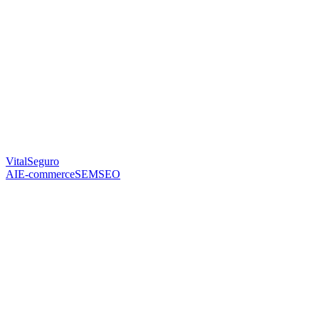
VitalSeguro
AI
E-commerce
SEM
SEO