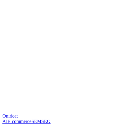
Oniricat
AI
E-commerce
SEM
SEO