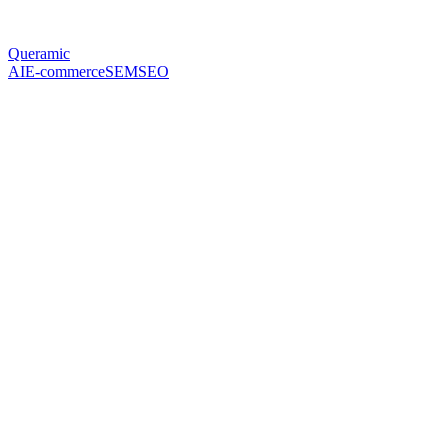
Queramic
AI
E-commerce
SEM
SEO